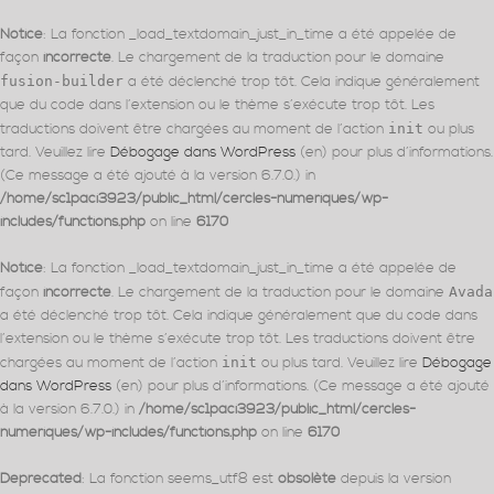
Notice
: La fonction _load_textdomain_just_in_time a été appelée de
façon
incorrecte
. Le chargement de la traduction pour le domaine
fusion-builder
a été déclenché trop tôt. Cela indique généralement
que du code dans l’extension ou le thème s’exécute trop tôt. Les
traductions doivent être chargées au moment de l’action
init
ou plus
tard. Veuillez lire
Débogage dans WordPress
(en) pour plus d’informations.
(Ce message a été ajouté à la version 6.7.0.) in
/home/sc1paci3923/public_html/cercles-numeriques/wp-
includes/functions.php
on line
6170
Notice
: La fonction _load_textdomain_just_in_time a été appelée de
façon
incorrecte
. Le chargement de la traduction pour le domaine
Avada
a été déclenché trop tôt. Cela indique généralement que du code dans
l’extension ou le thème s’exécute trop tôt. Les traductions doivent être
chargées au moment de l’action
init
ou plus tard. Veuillez lire
Débogage
dans WordPress
(en) pour plus d’informations. (Ce message a été ajouté
à la version 6.7.0.) in
/home/sc1paci3923/public_html/cercles-
numeriques/wp-includes/functions.php
on line
6170
Deprecated
: La fonction seems_utf8 est
obsolète
depuis la version