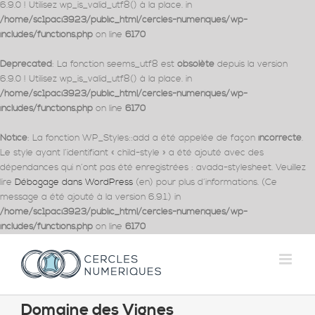
6.9.0 ! Utilisez wp_is_valid_utf8() à la place. in
/home/sc1paci3923/public_html/cercles-numeriques/wp-
includes/functions.php
on line
6170
Deprecated
: La fonction seems_utf8 est
obsolète
depuis la version
6.9.0 ! Utilisez wp_is_valid_utf8() à la place. in
/home/sc1paci3923/public_html/cercles-numeriques/wp-
includes/functions.php
on line
6170
Notice
: La fonction WP_Styles::add a été appelée de façon
incorrecte
.
Le style ayant l’identifiant « child-style » a été ajouté avec des
dépendances qui n’ont pas été enregistrées : avada-stylesheet. Veuillez
lire
Débogage dans WordPress
(en) pour plus d’informations. (Ce
message a été ajouté à la version 6.9.1.) in
/home/sc1paci3923/public_html/cercles-numeriques/wp-
includes/functions.php
on line
6170
Passer
au
contenu
Domaine des Vignes